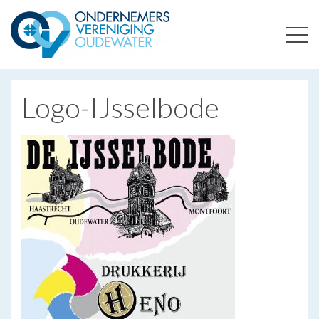
ONDERNEMERSVERENIGING OUDEWATER
OPTIMALISEERT ONDERNEMERSKANSEN IN UW REGIO
Logo-IJsselbode