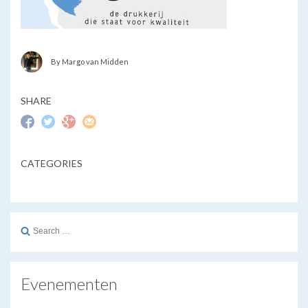
By Margo van Midden
SHARE
CATEGORIES
Search
for:
Evenementen