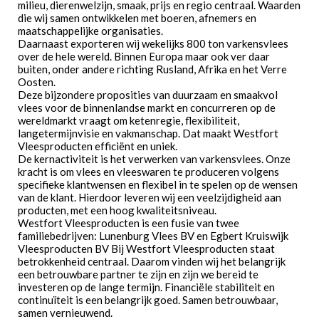
milieu, dierenwelzijn, smaak, prijs en regio centraal. Waarden
die wij samen ontwikkelen met boeren, afnemers en
maatschappelijke organisaties.
Daarnaast exporteren wij wekelijks 800 ton varkensvlees
over de hele wereld. Binnen Europa maar ook ver daar
buiten, onder andere richting Rusland, Afrika en het Verre
Oosten.
Deze bijzondere proposities van duurzaam en smaakvol
vlees voor de binnenlandse markt en concurreren op de
wereldmarkt vraagt om ketenregie, flexibiliteit,
langetermijnvisie en vakmanschap. Dat maakt Westfort
Vleesproducten efficiënt en uniek.
De kernactiviteit is het verwerken van varkensvlees. Onze
kracht is om vlees en vleeswaren te produceren volgens
specifieke klantwensen en flexibel in te spelen op de wensen
van de klant. Hierdoor leveren wij een veelzijdigheid aan
producten, met een hoog kwaliteitsniveau.
Westfort Vleesproducten is een fusie van twee
familiebedrijven: Lunenburg Vlees BV en Egbert Kruiswijk
Vleesproducten BV Bij Westfort Vleesproducten staat
betrokkenheid centraal. Daarom vinden wij het belangrijk
een betrouwbare partner te zijn en zijn we bereid te
investeren op de lange termijn. Financiële stabiliteit en
continuïteit is een belangrijk goed. Samen betrouwbaar,
samen vernieuwend.