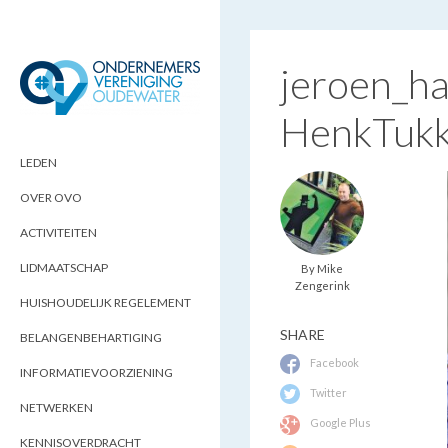
jeroen_h
HenkTukk
ONDERNEMERSVERENIGING
OPTIMALISEERT ONDERNEMERSKANSEN
IN UW REGIO
OUDEWATER
LEDEN
OVER OVO
ACTIVITEITEN
LIDMAATSCHAP
By Mike
Zengerink
HUISHOUDELIJK REGELEMENT
SHARE
BELANGENBEHARTIGING
Facebook
INFORMATIEVOORZIENING
Twitter
NETWERKEN
Google Plus
KENNISOVERDRACHT