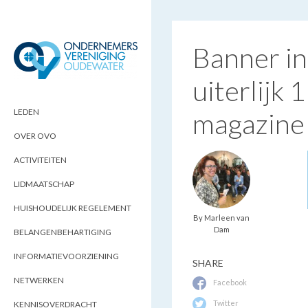
Banner in
uiterlijk
ONDERNEMERSVERENIGING
OPTIMALISEERT ONDERNEMERSKANSEN
IN UW REGIO
OUDEWATER
LEDEN
magazine
OVER OVO
ACTIVITEITEN
LIDMAATSCHAP
HUISHOUDELIJK REGELEMENT
By Marleen van
Dam
BELANGENBEHARTIGING
INFORMATIEVOORZIENING
SHARE
NETWERKEN
Facebook
Twitter
KENNISOVERDRACHT