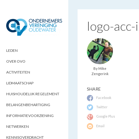
logo-acc-
ONDERNEMERSVERENIGING
OPTIMALISEERT ONDERNEMERSKANSEN
IN UW REGIO
OUDEWATER
LEDEN
OVER OVO
By Mike
ACTIVITEITEN
Zengerink
LIDMAATSCHAP
SHARE
HUISHOUDELIJK REGELEMENT
Facebook
BELANGENBEHARTIGING
Twitter
INFORMATIEVOORZIENING
Google Plus
Email
NETWERKEN
KENNISOVERDRACHT