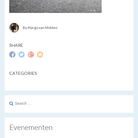
By Margo van Midden
SHARE
CATEGORIES
Search
for:
Evenementen