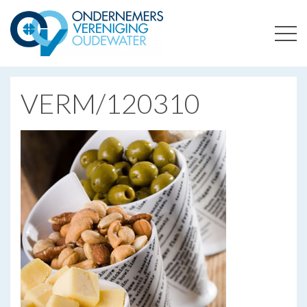
ONDERNEMERSVERENIGING OUDEWATER
OPTIMALISEERT ONDERNEMERSKANSEN IN UW REGIO
VERM/120310