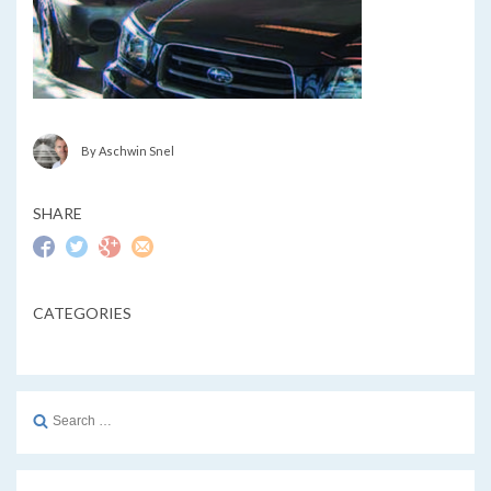
By Aschwin Snel
SHARE
CATEGORIES
Search
for: