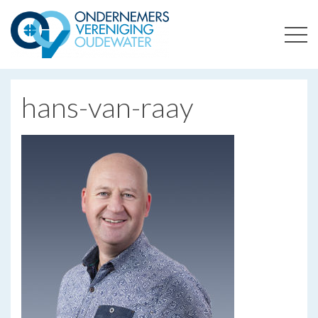
ONDERNEMERSVERENIGING OUDEWATER
OPTIMALISEERT ONDERNEMERSKANSEN IN UW REGIO
hans-van-raay