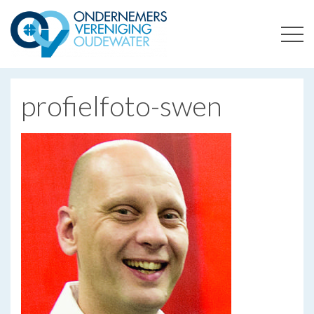
ONDERNEMERSVERENIGING OUDEWATER
OPTIMALISEERT ONDERNEMERSKANSEN IN UW REGIO
profielfoto-swen