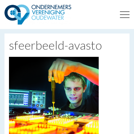
ONDERNEMERSVERENIGING OUDEWATER
OPTIMALISEERT ONDERNEMERSKANSEN IN UW REGIO
sfeerbeeld-avasto