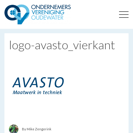
ONDERNEMERSVERENIGING OUDEWATER
OPTIMALISEERT ONDERNEMERSKANSEN IN UW REGIO
logo-avasto_vierkant
By Mike Zengerink