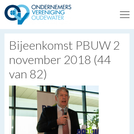
ONDERNEMERSVERENIGING OUDEWATER
OPTIMALISEERT ONDERNEMERSKANSEN IN UW REGIO
Bijeenkomst PBUW 2
november 2018 (44
van 82)