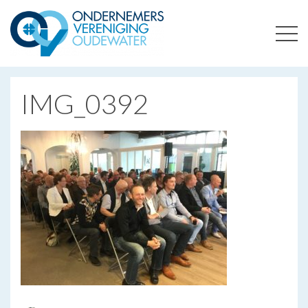
ONDERNEMERSVERENIGING OUDEWATER
OPTIMALISEERT ONDERNEMERSKANSEN IN UW REGIO
IMG_0392