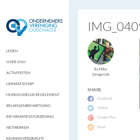
IMG_040
ONDERNEMERSVERENIGING
OPTIMALISEERT ONDERNEMERSKANSEN
IN UW REGIO
OUDEWATER
LEDEN
OVER OVO
By Mike
ACTIVITEITEN
Zengerink
LIDMAATSCHAP
SHARE
HUISHOUDELIJK REGELEMENT
Facebook
BELANGENBEHARTIGING
Twitter
INFORMATIEVOORZIENING
Google Plus
Email
NETWERKEN
KENNISOVERDRACHT