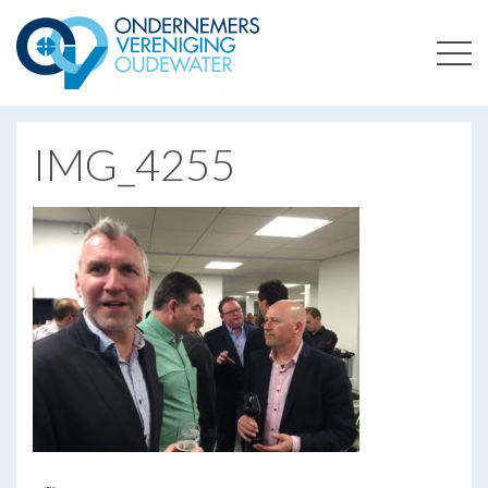
ONDERNEMERSVERENIGING OUDEWATER
OPTIMALISEERT ONDERNEMERSKANSEN IN UW REGIO
IMG_4255