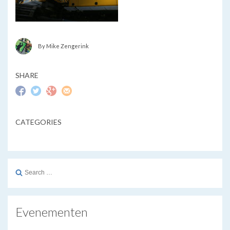
By Mike Zengerink
SHARE
CATEGORIES
Search
for:
Evenementen