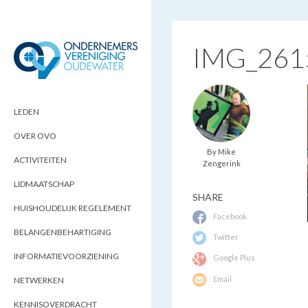
IMG_261
ONDERNEMERSVERENIGING
OPTIMALISEERT ONDERNEMERSKANSEN
IN UW REGIO
OUDEWATER
LEDEN
OVER OVO
By Mike
ACTIVITEITEN
Zengerink
LIDMAATSCHAP
SHARE
HUISHOUDELIJK REGELEMENT
Facebook
BELANGENBEHARTIGING
Twitter
INFORMATIEVOORZIENING
Google Plus
Email
NETWERKEN
KENNISOVERDRACHT