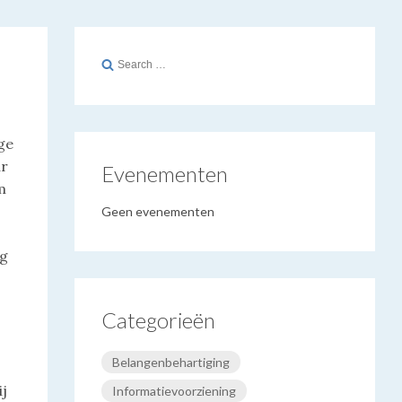
Search
for:
ge
ar
Evenementen
m
Geen evenementen
ng
Categorieën
Belangenbehartiging
ij
Informatievoorziening