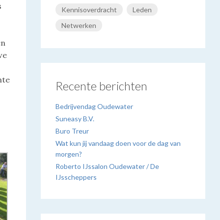
s
Kennisoverdracht
Leden
r
Netwerken
en
we
nte
Recente berichten
Bedrijvendag Oudewater
Suneasy B.V.
Buro Treur
Wat kun jij vandaag doen voor de dag van
morgen?
Roberto IJssalon Oudewater / De
IJsscheppers