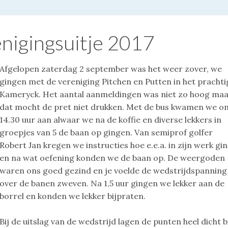
nigingsuitje 2017
Afgelopen zaterdag 2 september was het weer zover, we
gingen met de vereniging Pitchen en Putten in het prachti
Kameryck. Het aantal aanmeldingen was niet zo hoog ma
dat mocht de pret niet drukken. Met de bus kwamen we o
14.30 uur aan alwaar we na de koffie en diverse lekkers in
groepjes van 5 de baan op gingen. Van semiprof golfer
Robert Jan kregen we instructies hoe e.e.a. in zijn werk gi
en na wat oefening konden we de baan op. De weergoden
waren ons goed gezind en je voelde de wedstrijdspanning
over de banen zweven. Na 1,5 uur gingen we lekker aan de
borrel en konden we lekker bijpraten.
Bij de uitslag van de wedstrijd lagen de punten heel dicht b