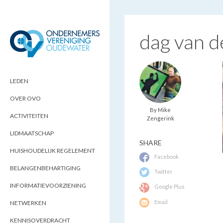
dag van 
ONDERNEMERSVERENIGING
OPTIMALISEERT ONDERNEMERSKANSEN
IN UW REGIO
OUDEWATER
LEDEN
OVER OVO
By Mike
ACTIVITEITEN
Zengerink
LIDMAATSCHAP
SHARE
HUISHOUDELIJK REGELEMENT
Facebook
BELANGENBEHARTIGING
Twitter
INFORMATIEVOORZIENING
Google Plus
Email
NETWERKEN
KENNISOVERDRACHT