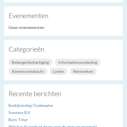
Evenementen
Geen evenementen
Categorieën
Belangenbehartiging
Informatievoorziening
Kennisoverdracht
Leden
Netwerken
Recente berichten
Bedrijvendag Oudewater
Suneasy B.V.
Buro Treur
Wat kun jij vandaag doen voor de dag van morgen?