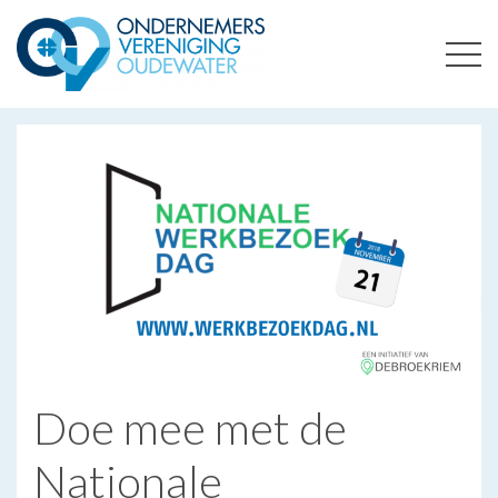
ONDERNEMERSVERENIGING OUDEWATER
OPTIMALISEERT ONDERNEMERSKANSEN IN UW REGIO
Doe mee met de
Nationale