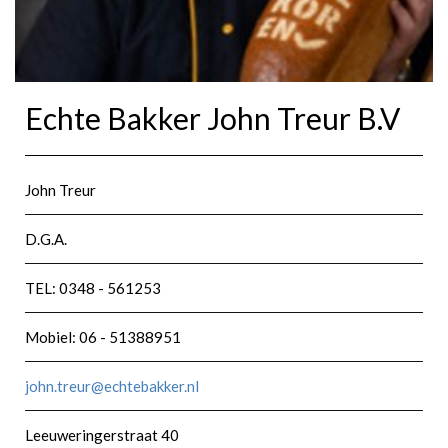
Echte Bakker John Treur B.V
John Treur
D.G.A.
TEL: 0348 - 561253
Mobiel: 06 - 51388951
john.treur@echtebakker.nl
Leeuweringerstraat 40