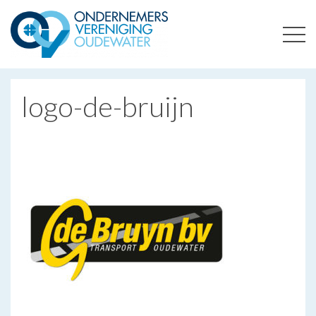
ONDERNEMERSVERENIGING OUDEWATER
OPTIMALISEERT ONDERNEMERSKANSEN IN UW REGIO
logo-de-bruijn