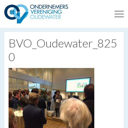
ONDERNEMERSVERENIGING OUDEWATER
OPTIMALISEERT ONDERNEMERSKANSEN IN UW REGIO
BVO_Oudewater_825
0