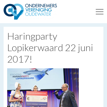
ONDERNEMERSVERENIGING OUDEWATER
OPTIMALISEERT ONDERNEMERSKANSEN IN UW REGIO
Haringparty
Lopikerwaard 22 juni
2017!