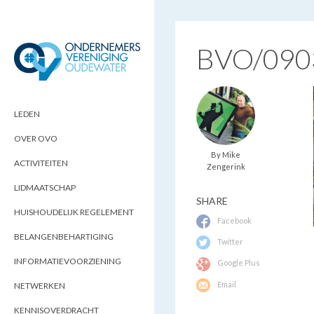
BVO/090
ONDERNEMERSVERENIGING
OPTIMALISEERT ONDERNEMERSKANSEN
IN UW REGIO
OUDEWATER
LEDEN
OVER OVO
By Mike
ACTIVITEITEN
Zengerink
LIDMAATSCHAP
SHARE
HUISHOUDELIJK REGELEMENT
Facebook
BELANGENBEHARTIGING
Twitter
INFORMATIEVOORZIENING
Google Plus
Email
NETWERKEN
KENNISOVERDRACHT