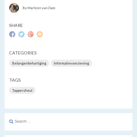
By Marleen van Dam
SHARE
CATEGORIES
Belangenbehartiging
Informatievoorziening
TAGS
Tappersheul
Search
for: