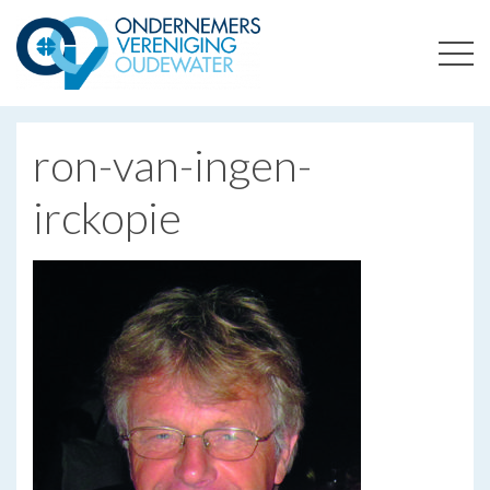
ONDERNEMERSVERENIGING OUDEWATER
OPTIMALISEERT ONDERNEMERSKANSEN IN UW REGIO
ron-van-ingen-
irckopie