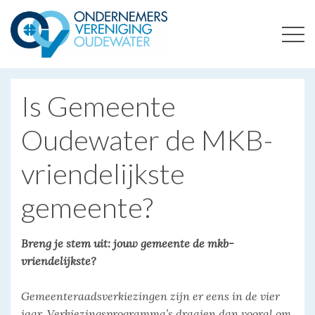
ONDERNEMERSVERENIGING OUDEWATER
OPTIMALISEERT ONDERNEMERSKANSEN IN UW REGIO
Is Gemeente
Oudewater de MKB-
vriendelijkste
gemeente?
Breng je stem uit: jouw gemeente de mkb-
vriendelijkste?
Gemeenteraadsverkiezingen zijn er eens in de vier
jaar. Verkiezingsprogramma’s draaien dan vooral om