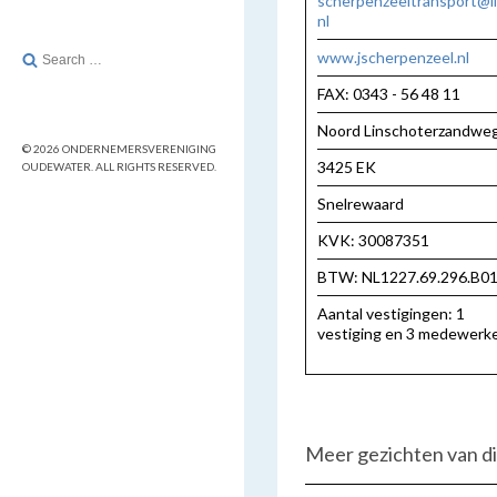
scherpenzeeltransport@li
nl
Search
www.jscherpenzeel.nl
for:
FAX: 0343 - 56 48 11
Noord Linschoterzandwe
© 2026 ONDERNEMERSVERENIGING
3425 EK
OUDEWATER. ALL RIGHTS RESERVED.
Snelrewaard
KVK: 30087351
BTW: NL1227.69.296.B0
Aantal vestigingen: 1
vestiging en 3 medewerk
Meer gezichten van dit