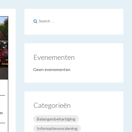
Search
for:
Evenementen
Geen evenementen
Categorieën
t
en
Belangenbehartiging
Informatievoorziening