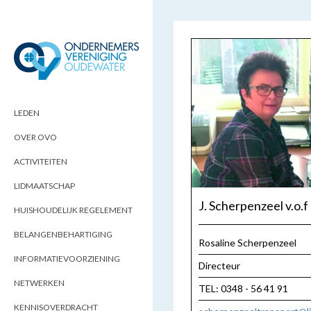
ONDERNEMERSVERENIGING
OPTIMALISEERT ONDERNEMERSKANSEN
IN UW REGIO
OUDEWATER
LEDEN
OVER OVO
ACTIVITEITEN
LIDMAATSCHAP
J. Scherpenzeel v.o.f
HUISHOUDELIJK REGELEMENT
BELANGENBEHARTIGING
Rosaline Scherpenzeel
INFORMATIEVOORZIENING
Directeur
NETWERKEN
TEL: 0348 - 56 41 91
KENNISOVERDRACHT