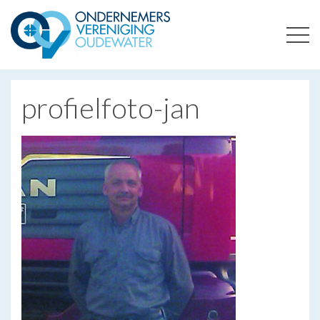
ONDERNEMERSVERENIGING OUDEWATER
OPTIMALISEERT ONDERNEMERSKANSEN IN UW REGIO
profielfoto-jan