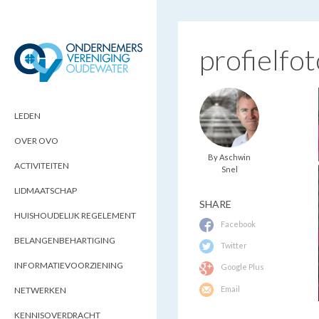
profielfo
ONDERNEMERSVERENIGING
OPTIMALISEERT ONDERNEMERSKANSEN
IN UW REGIO
OUDEWATER
LEDEN
OVER OVO
By Aschwin
ACTIVITEITEN
Snel
LIDMAATSCHAP
SHARE
HUISHOUDELIJK REGELEMENT
Facebook
BELANGENBEHARTIGING
Twitter
INFORMATIEVOORZIENING
Google Plus
Email
NETWERKEN
KENNISOVERDRACHT