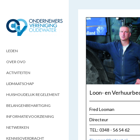
ONDERNEMERSVERENIGING
OPTIMALISEERT ONDERNEMERSKANSEN
IN UW REGIO
OUDEWATER
LEDEN
OVER OVO
ACTIVITEITEN
LIDMAATSCHAP
Loon- en Verhuurbed
HUISHOUDELIJK REGELEMENT
BELANGENBEHARTIGING
Fred Looman
INFORMATIEVOORZIENING
Directeur
NETWERKEN
TEL: 0348 - 56 54 62
KENNISOVERDRACHT