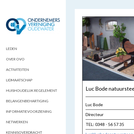
ONDERNEMERSVERENIGING
OPTIMALISEERT ONDERNEMERSKANSEN
IN UW REGIO
OUDEWATER
LEDEN
OVER OVO
ACTIVITEITEN
LIDMAATSCHAP
Luc Bode natuurste
HUISHOUDELIJK REGELEMENT
BELANGENBEHARTIGING
Luc Bode
INFORMATIEVOORZIENING
Directeur
NETWERKEN
TEL: 0348 - 56 57 35
KENNISOVERDRACHT