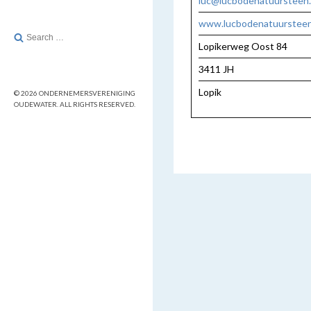
luc@lucbodenatuursteen.
www.lucbodenatuursteen
Search
Lopikerweg Oost 84
for:
3411 JH
Lopik
© 2026 ONDERNEMERSVERENIGING
OUDEWATER. ALL RIGHTS RESERVED.