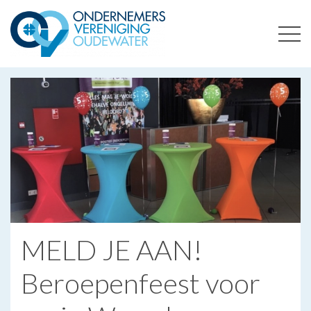
ONDERNEMERSVERENIGING OUDEWATER
OPTIMALISEERT ONDERNEMERSKANSEN IN UW REGIO
MELD JE AAN!
Beroepenfeest voor