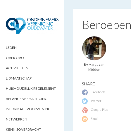
Beroepen
ONDERNEMERSVERENIGING
OPTIMALISEERT ONDERNEMERSKANSEN
IN UW REGIO
OUDEWATER
LEDEN
OVER OVO
By Margo van
ACTIVITEITEN
Midden
LIDMAATSCHAP
SHARE
HUISHOUDELIJK REGELEMENT
Facebook
BELANGENBEHARTIGING
Twitter
INFORMATIEVOORZIENING
Google Plus
Email
NETWERKEN
KENNISOVERDRACHT