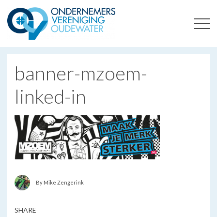
ONDERNEMERSVERENIGING OUDEWATER
OPTIMALISEERT ONDERNEMERSKANSEN IN UW REGIO
banner-mzoem-
linked-in
By Mike Zengerink
SHARE