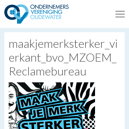
ONDERNEMERSVERENIGING OUDEWATER
OPTIMALISEERT ONDERNEMERSKANSEN IN UW REGIO
maakjemerksterker_vi
erkant_bvo_MZOEM_
Reclamebureau