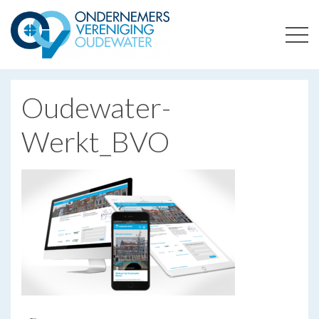
ONDERNEMERSVERENIGING OUDEWATER
OPTIMALISEERT ONDERNEMERSKANSEN IN UW REGIO
Oudewater-
Werkt_BVO