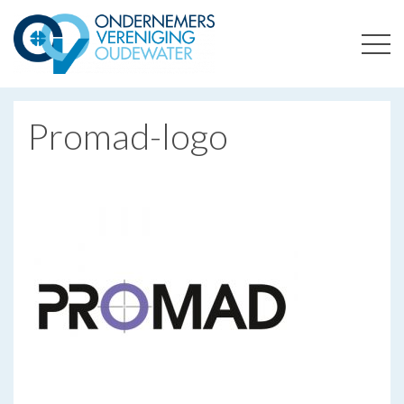
ONDERNEMERSVERENIGING OUDEWATER
OPTIMALISEERT ONDERNEMERSKANSEN IN UW REGIO
Promad-logo