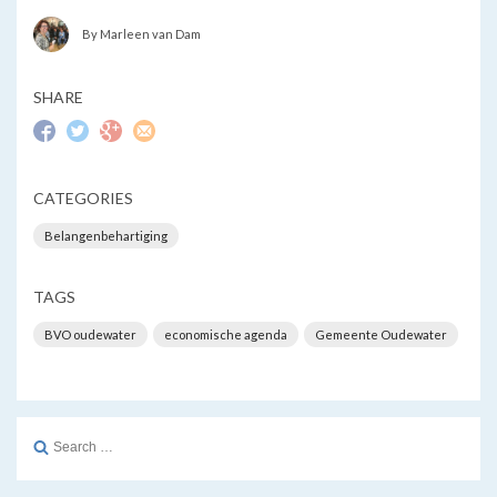
By Marleen van Dam
SHARE
CATEGORIES
Belangenbehartiging
TAGS
BVO oudewater
economische agenda
Gemeente Oudewater
Search
for: