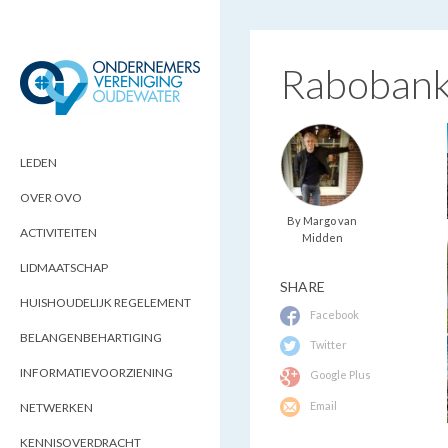
Rabobank
ONDERNEMERSVERENIGING
OPTIMALISEERT ONDERNEMERSKANSEN
IN UW REGIO
OUDEWATER
LEDEN
OVER OVO
By Margo van
ACTIVITEITEN
Midden
LIDMAATSCHAP
SHARE
HUISHOUDELIJK REGELEMENT
Facebook
BELANGENBEHARTIGING
Twitter
INFORMATIEVOORZIENING
Google Plus
Email
NETWERKEN
KENNISOVERDRACHT