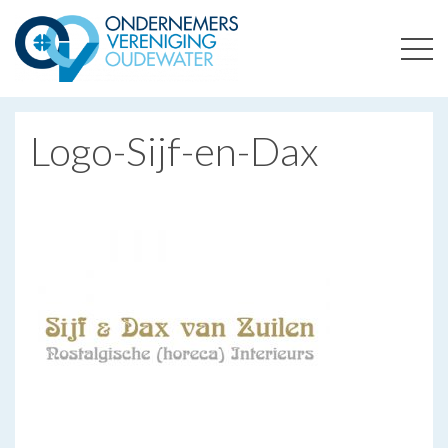
ONDERNEMERSVERENIGING OUDEWATER
OPTIMALISEERT ONDERNEMERSKANSEN IN UW REGIO
Logo-Sijf-en-Dax