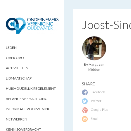
Joost-Si
ONDERNEMERSVERENIGING
OPTIMALISEERT ONDERNEMERSKANSEN
IN UW REGIO
OUDEWATER
LEDEN
OVER OVO
By Margo van
ACTIVITEITEN
Midden
LIDMAATSCHAP
SHARE
HUISHOUDELIJK REGELEMENT
Facebook
BELANGENBEHARTIGING
Twitter
INFORMATIEVOORZIENING
Google Plus
Email
NETWERKEN
KENNISOVERDRACHT