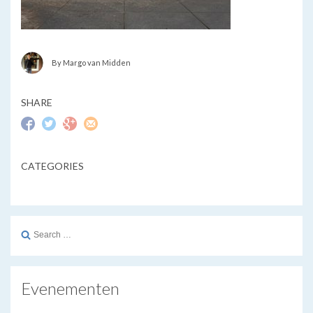
By Margo van Midden
SHARE
CATEGORIES
Search
for:
Evenementen