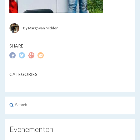
By Margo van Midden
SHARE
CATEGORIES
Search
for:
Evenementen