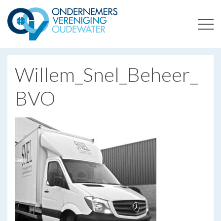
ONDERNEMERSVERENIGING OUDEWATER
OPTIMALISEERT ONDERNEMERSKANSEN IN UW REGIO
Willem_Snel_Beheer_
BVO