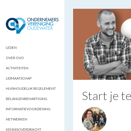
ONDERNEMERSVERENIGING
OPTIMALISEERT ONDERNEMERSKANSEN
IN UW REGIO
OUDEWATER
LEDEN
OVER OVO
ACTIVITEITEN
LIDMAATSCHAP
HUISHOUDELIJK REGELEMENT
Start je t
BELANGENBEHARTIGING
INFORMATIEVOORZIENING
NETWERKEN
KENNISOVERDRACHT