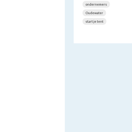
ondernemers
Oudewater
start je tent