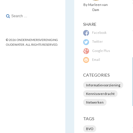
By Marleen van
Dam
Search
for:
SHARE
Facebook
© 2026 ONDERNEMERSVERENIGING
Twitter
OUDEWATER. ALL RIGHTS RESERVED.
Google Plus
Email
CATEGORIES
Informatievoorziening
Kennisoverdracht
Netwerken
TAGS
BVO