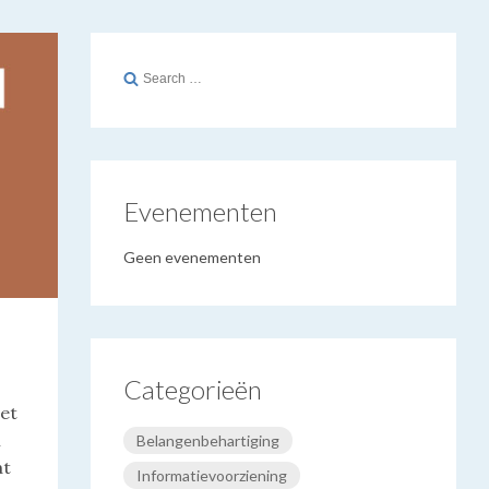
Search
for:
Evenementen
Geen evenementen
Categorieën
het
m
Belangenbehartiging
at
Informatievoorziening