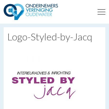
ONDERNEMERSVERENIGING OUDEWATER
OPTIMALISEERT ONDERNEMERSKANSEN IN UW REGIO
Logo-Styled-by-Jacq