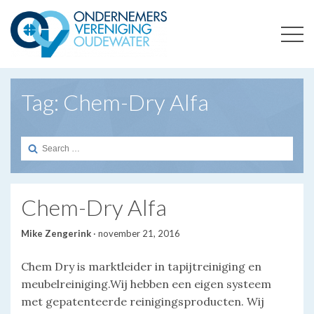
ONDERNEMERSVERENIGING OUDEWATER
OPTIMALISEERT ONDERNEMERSKANSEN IN UW REGIO
Tag:
Chem-Dry Alfa
Search
for:
Chem-Dry Alfa
Mike Zengerink
·
november 21, 2016
Chem Dry is marktleider in tapijtreiniging en
meubelreiniging.Wij hebben een eigen systeem
met gepatenteerde reinigingsproducten. Wij